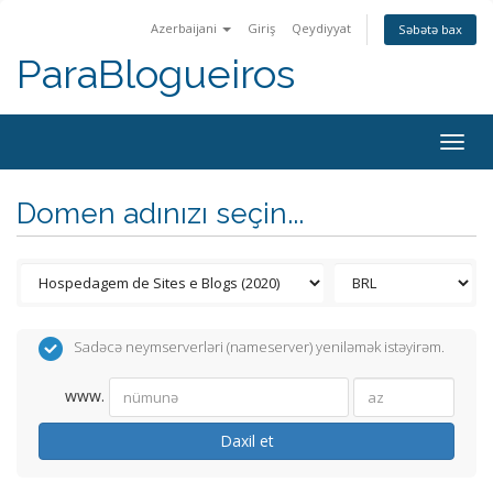
Azerbaijani
Giriş
Qeydiyyat
Səbətə bax
ParaBlogueiros
Togg
navig
Domen adınızı seçin...
Sadəcə neymserverləri (nameserver) yeniləmək istəyirəm.
www.
Daxil et