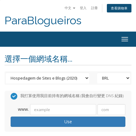
中文
登入
註冊
查看購物車
ParaBlogueiros
Togg
navig
選擇一個網域名稱...
我打算使用我目前持有的網域名稱 (我會自行變更 DNS 紀錄)
www.
Use