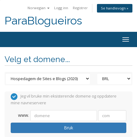
Norwegian
Logg inn
Registrer
Se handlevogn »
ParaBlogueiros
Togg
navig
Velg et domene...
Jeg vil bruke min eksisterende domene og oppdatere
mine navneservere
www.
Bruk