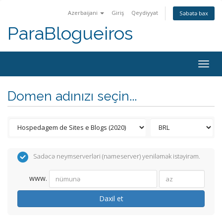
Azerbaijani
Giriş
Qeydiyyat
Səbətə bax
ParaBlogueiros
Togg
navig
Domen adınızı seçin...
Sadəcə neymserverləri (nameserver) yeniləmək istəyirəm.
www.
Daxil et