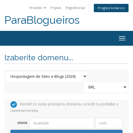
Hrvatski
Prijava
Registtracija
Pregled košarice
ParaBlogueiros
Togg
navig
Izaberite domenu...
Koristit ću svoju postojeću domenu i uredit ću podatke o
nameserverima
www.