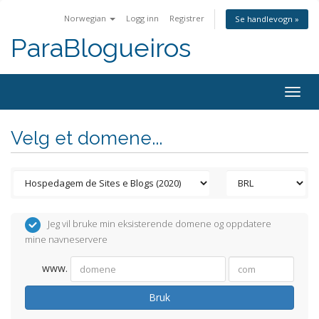
Norwegian
Logg inn
Registrer
Se handlevogn »
ParaBlogueiros
Togg
navig
Velg et domene...
Jeg vil bruke min eksisterende domene og oppdatere
mine navneservere
www.
Bruk