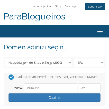
Azerbaijani
Giriş
Qeydiyyat
Səbətə bax
ParaBlogueiros
Togg
navig
Domen adınızı seçin...
Sadəcə neymserverləri (nameserver) yeniləmək istəyirəm.
www.
Daxil et