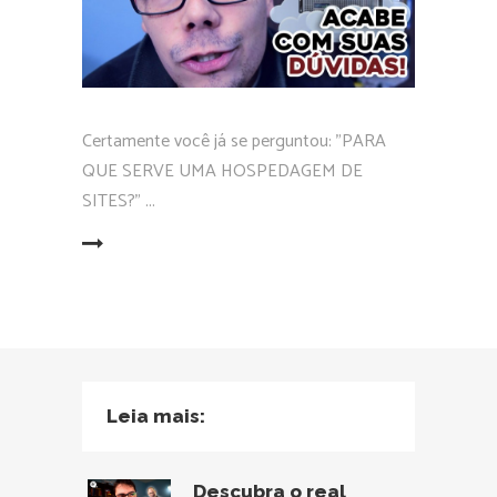
Certamente você já se perguntou: "PARA
QUE SERVE UMA HOSPEDAGEM DE
SITES?"
EAD MORE
Leia mais:
Descubra o real