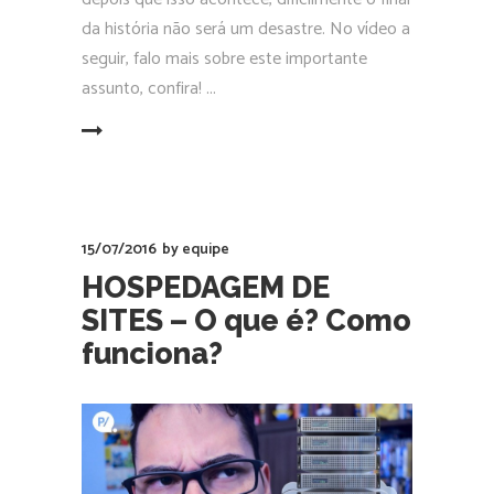
da história não será um desastre. No vídeo a
seguir, falo mais sobre este importante
assunto, confira!
EAD MORE
15/07/2016
by
equipe
HOSPEDAGEM DE
SITES – O que é? Como
funciona?