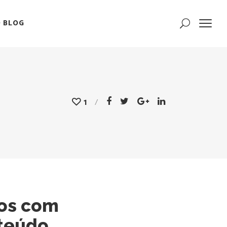
 BLOG
1
os com
teúdo