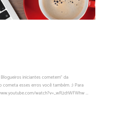
 Blogueiros iniciantes cometem" da
ão cometa esses erros você também. ;) Para
ttps://www.youtube.com/watch?v=_wR2d1WFWhw