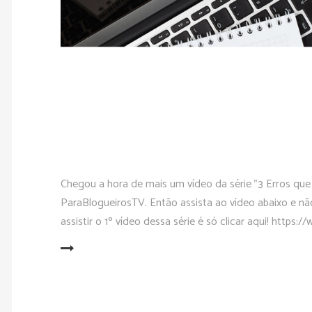
Chegou a hora de mais um vídeo da série "3 Erros que
ParaBlogueirosTV. Então assista ao vídeo abaixo e n
assistir o 1º vídeo dessa série é só clicar aqui! h
READ MORE