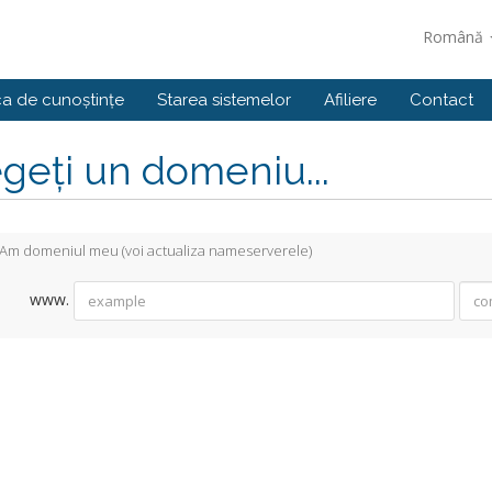
Română
ca de cunoștințe
Starea sistemelor
Afiliere
Contact
geți un domeniu...
Am domeniul meu (voi actualiza nameserverele)
www.