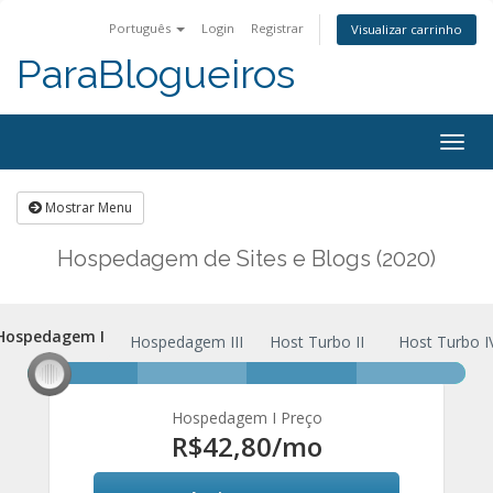
Português
Login
Registrar
Visualizar carrinho
ParaBlogueiros
Togg
navig
Mostrar Menu
Hospedagem de Sites e Blogs (2020)
Hospedagem I
Hospedagem I
Hospedagem III
Host Turbo II
Host Turbo I
Hospedagem I Preço
R$42,80
/mo