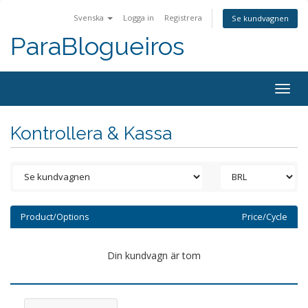
Svenska
Logga in
Registrera
Se kundvagnen
ParaBlogueiros
Togg
navig
Kontrollera & Kassa
Product/Options
Price/Cycle
Din kundvagn är tom