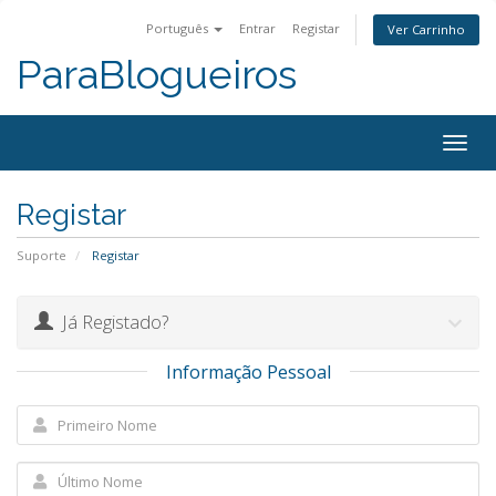
Português
Entrar
Registar
Ver Carrinho
ParaBlogueiros
Togg
navig
Registar
Suporte
Registar
Já Registado?
Informação Pessoal