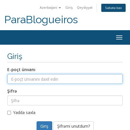
Azerbaijani
Giriş
Qeydiyyat
Səbətə bax
ParaBlogueiros
Togg
navig
Giriş
E-poçt ünvanı
Şifrə
Yadda saxla
Şifrəmi unutdum?