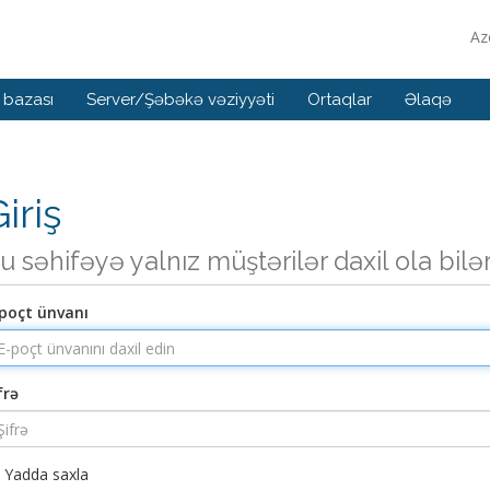
Az
 bazası
Server/Şəbəkə vəziyyəti
Ortaqlar
Əlaqə
iriş
u səhifəyə yalnız müştərilər daxil ola bilə
poçt ünvanı
frə
Yadda saxla