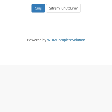
Şifrəmi unutdum?
Powered by
WHMCompleteSolution