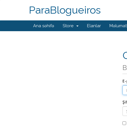
ParaBlogueiros
Ana səhifə
Store
Elanlar
Məlumat
G
B
E-
Şi