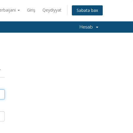
erbaijani
Giriş
Qeydiyyat
Səbətə bax
Hesab
r