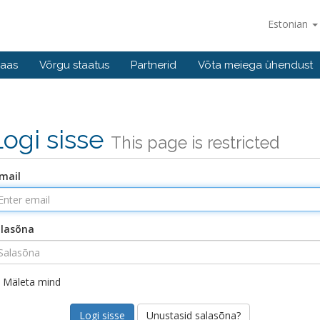
Estonian
baas
Võrgu staatus
Partnerid
Võta meiega ühendust
Logi sisse
This page is restricted
mail
lasõna
Mäleta mind
Unustasid salasõna?