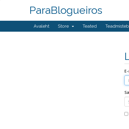
ParaBlogueiros
Avaleht
Store
Teated
Teadmiste
E-
Sa