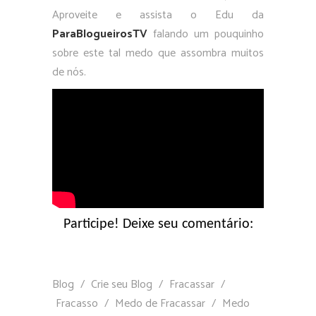
Aproveite e assista o Edu da
ParaBlogueirosTV
falando um pouquinho
sobre este tal medo que assombra muitos
de nós.
Participe! Deixe seu comentário:
Blog
/
Crie seu Blog
/
Fracassar
/
Fracasso
/
Medo de Fracassar
/
Medo