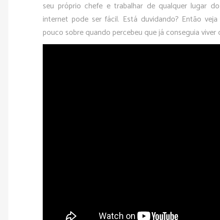
seu próprio chefe e trabalhar de qualquer lugar 
internet pode ser fácil. Está duvidando? Então vej
pouco sobre quando percebeu que já conseguia viver d