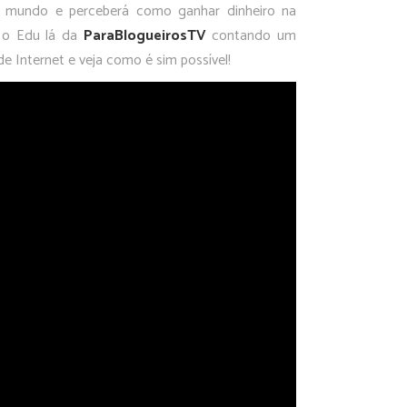
do mundo e perceberá como ganhar dinheiro na
a o Edu lá da
ParaBlogueirosTV
contando um
e Internet e veja como é sim possível!