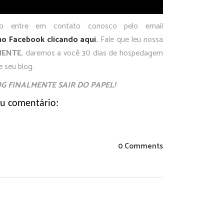
ão entre em contato conosco pelo email
no Facebook clicando aqui
.
Fale que leu nossa
MENTE
, daremos a você 30 dias de hospedagem
 seu blog.
G FINALMENTE SAIR DO PAPEL!
eu comentário:
0 Comments