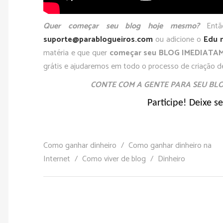
Quer começar seu blog hoje mesmo?
Ent
suporte@parablogueiros.com
ou adicione o
Edu 
matéria e que quer
começar seu BLOG IMEDIATA
grátis e ajudaremos em todo o processo de criação de
CONTE COM A GENTE PARA SEU BLO
Participe! Deixe s
Como ganhar dinheiro
/
Como ganhar dinheiro na
Internet
/
Como viver de blog
/
Dinheiro