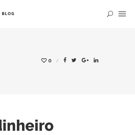
 BLOG
0
inheiro