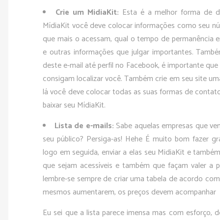
Crie um MidiaKit:
Esta é a melhor forma de d
MídiaKit você deve colocar informações como seu nú
que mais o acessam, qual o tempo de permanência e
e outras informações que julgar importantes. Tamb
deste e-mail até perfil no Facebook, é importante que
consigam localizar você. Também crie em seu site uma
lá você deve colocar todas as suas formas de contat
baixar seu MídiaKit.
Lista de e-mails:
Sabe aquelas empresas que ve
seu público? Persiga-as! Hehe É muito bom fazer gr
logo em seguida, enviar a elas seu MidiaKit e també
que sejam acessíveis e também que façam valer a p
lembre-se sempre de criar uma tabela de acordo co
mesmos aumentarem, os preços devem acompanhar
Eu sei que a lista parece imensa mas com esforço, 