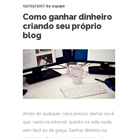
02/02/2017
by
equipe
Como ganhar dinheiro
criando seu próprio
blog
Antes de qualquer coisa preciso alertar você
que, tanto na internet quanto na vida, nada
vem fácil ou de graça. Ganhar dinheiro na