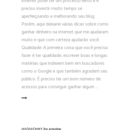
internet pode ser um processo lento e é
preciso investir muito tempo se
aperfeiçoando e melhorando seu blog.
Porém, aqui deixarei várias dicas sobre como
ganhar dinheiro na internet que me ajudaram
muito e que com certeza ajudarão você.
Qualidade: A primeira coisa que você precisa
fazer é ter qualidade, escrever boas e longas
matérias que indexem bem em buscadores
como o Google e que também agradem seu
público. É preciso ter um bom número de
acessos para conseguir ganhar algum
EAD MORE
02/02/2017
by
equipe