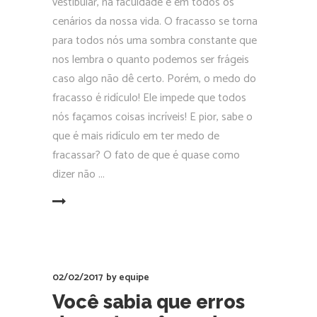
vestibular, na faculdade e em todos os
cenários da nossa vida. O fracasso se torna
para todos nós uma sombra constante que
nos lembra o quanto podemos ser frágeis
caso algo não dê certo. Porém, o medo do
fracasso é ridículo! Ele impede que todos
nós façamos coisas incríveis! E pior, sabe o
que é mais ridículo em ter medo de
fracassar? O fato de que é quase como
dizer não
EAD MORE
02/02/2017
by
equipe
Você sabia que erros