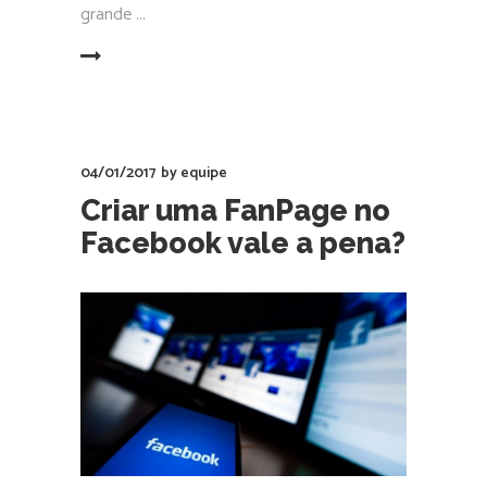
grande
EAD MORE
04/01/2017
by
equipe
Criar uma FanPage no
Facebook vale a pena?