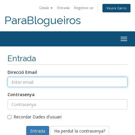
Català
Entrada
Registrar-se
Veure Carro
ParaBlogueiros
Togg
navig
Entrada
Direcció Email
Contrasenya
Recordar Dades d'usuari
Ha perdut la contrasenya?