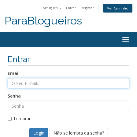
Português
Entrar
Registar
Ver Carrinho
ParaBlogueiros
Togg
navig
Entrar
Email
Senha
Lembrar
Não se lembra da senha?