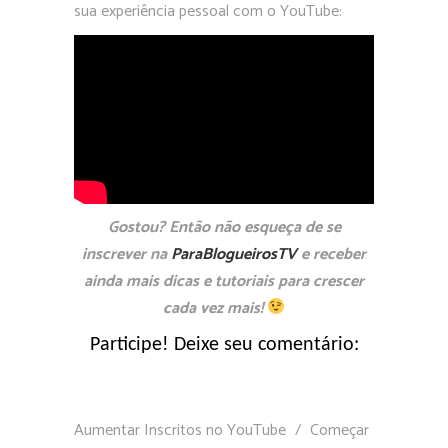
sua experiência pessoal com o YouTube:
Gostou? Então não esqueça de se
inscrever na
ParaBlogueirosTV
e receber
ainda mais dicas e tutoriais para crescer
cada vez mais!
Participe! Deixe seu comentário:
Aumentar Inscritos no YouTube
/
Começar