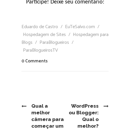
Participe! Deixe seu comentário:
Eduardo de Castro
/
EuTeSalvo.com
/
Hospedagem de Sites
/
Hospedagem para
Blogs
/
ParaBlogueiros
/
ParaBlogueirosTV
0 Comments
Qual a
WordPress
melhor
ou Blogger:
câmera para
Qual o
começar um
melhor?