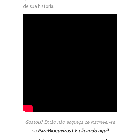
de sua história.
Gostou?
Então não esqueça de inscrever-se
na
ParaBlogueirosTV clicando aqui!