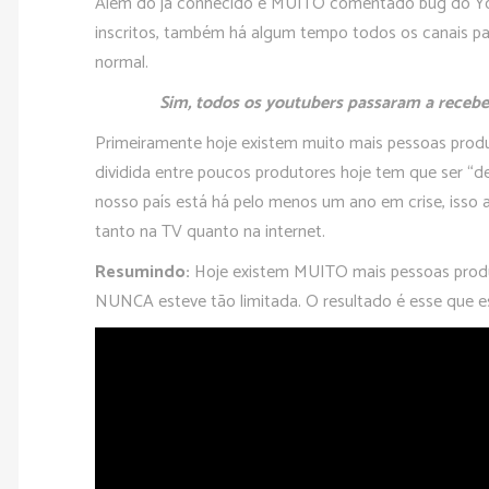
Além do já conhecido e MUITO comentado bug do Yo
inscritos, também há algum tempo todos os canais p
normal.
Sim, todos os youtubers passaram a receb
Primeiramente hoje existem muito mais pessoas produz
dividida entre poucos produtores hoje tem que ser “
nosso país está há pelo menos um ano em crise, isso 
tanto na TV quanto na internet.
Resumindo:
Hoje existem MUITO mais pessoas produzi
NUNCA esteve tão limitada. O resultado é esse que 