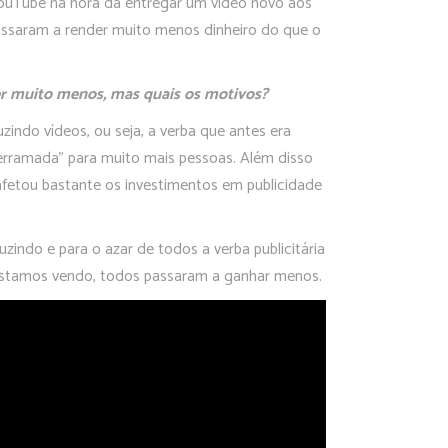
uTube na hora da entregar um vídeo novo aos
assaram a render muito menos dinheiro do que o
er muito menos, mas quais os motivos?
indo vídeos, ou seja, a verba que antes era
derramada” para muito mais pessoas. Além disso
afetou bastante os investimentos em publicidade
ndo e para o azar de todos a verba publicitária
estamos vendo, todos passaram a ganhar menos.