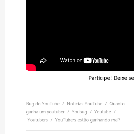
Participe! Deixe s
Bug do YouTube
/
Notícias YouTube
/
Quanto
ganha um youtuber
/
Youbug
/
Youtube
/
Youtubers
/
YouTubers estão ganhando mal?