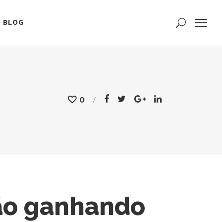
 BLOG
0
ão ganhando