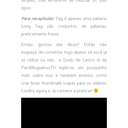
simples, mas lembre-se de mesclar os dois
tipos.
Para recapitular:
Tag é apenas uma palavra,
Long Tag são conjuntos de palavras,
praticamente frases
Então, gostou das dicas? Então não
esqueça de comentar logo abaixo se você já
as utiliza ou não… o Dudu de Castro lá da
ParaBlogueirosTV explicou um pouquinho
mais sobre isso e também ensinou como
criar boas thumbnails (capas para os vídeos).
Confira agora e já comece a praticar!