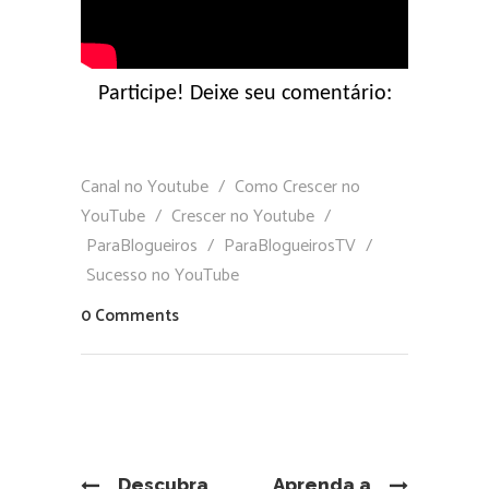
Participe! Deixe seu comentário:
Canal no Youtube
/
Como Crescer no
YouTube
/
Crescer no Youtube
/
ParaBlogueiros
/
ParaBlogueirosTV
/
Sucesso no YouTube
0 Comments
Descubra
Aprenda a