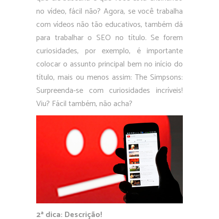
no vídeo, fácil não? Agora, se você trabalha
com vídeos não tão educativos, também dá
para trabalhar o SEO no título. Se forem
curiosidades, por exemplo, é importante
colocar o assunto principal bem no início do
título, mais ou menos assim: The Simpsons:
Surpreenda-se com curiosidades incríveis!
Viu? Fácil também, não acha?
2ª dica: Descrição!