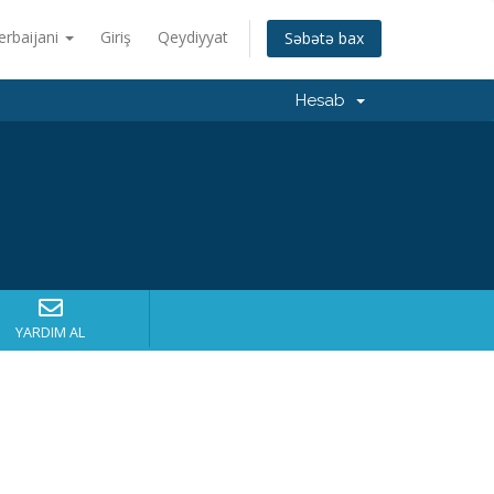
erbaijani
Giriş
Qeydiyyat
Səbətə bax
Hesab
YARDIM AL