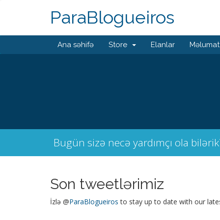
ParaBlogueiros
Ana səhifə
Store
Elanlar
Məlumat
Bugün sizə necə yardımçı ola bilərik
Son tweetlərimiz
İzlə @
ParaBlogueiros
to stay up to date with our lat