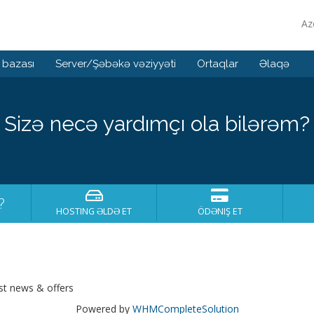
Az
 bazası
Server/Şəbəkə vəziyyəti
Ortaqlar
Əlaqə
Sizə necə yardımçı ola bilərəm?
?
HOSTING ƏLDƏ ET
ÖDƏNIŞ ET
est news & offers
Powered by
WHMCompleteSolution