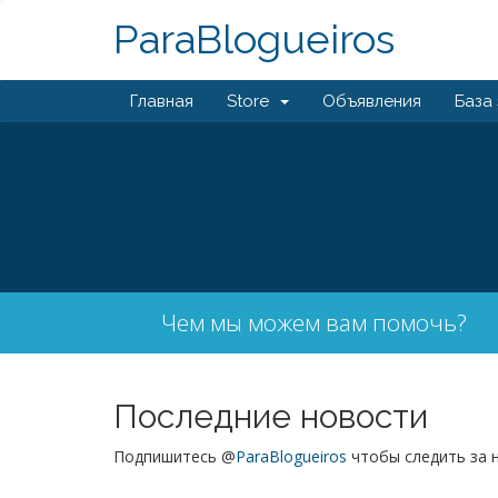
ParaBlogueiros
Главная
Store
Объявления
База
Чем мы можем вам помочь?
Последние новости
Подпишитесь @
ParaBlogueiros
чтобы следить за 