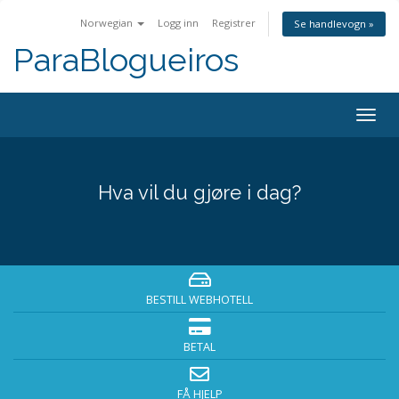
Norwegian
Logg inn
Registrer
Se handlevogn »
ParaBlogueiros
Togg
navig
Hva vil du gjøre i dag?
BESTILL WEBHOTELL
BETAL
FÅ HJELP