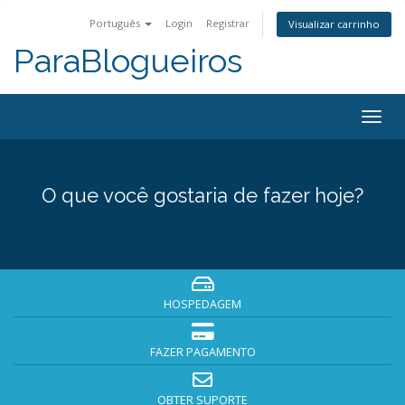
Português
Login
Registrar
Visualizar carrinho
ParaBlogueiros
Togg
navig
O que você gostaria de fazer hoje?
HOSPEDAGEM
FAZER PAGAMENTO
OBTER SUPORTE