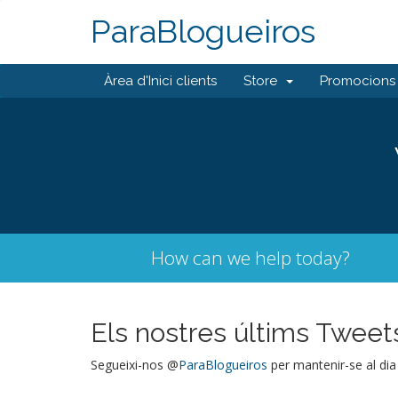
ParaBlogueiros
Àrea d'Inici clients
Store
Promocions
How can we help today?
Els nostres últims Tweet
Segueixi-nos @
ParaBlogueiros
per mantenir-se al dia