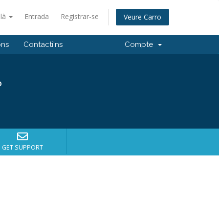
alà
Entrada
Registrar-se
Veure Carro
ons
Contacti'ns
Compte
?
GET SUPPORT