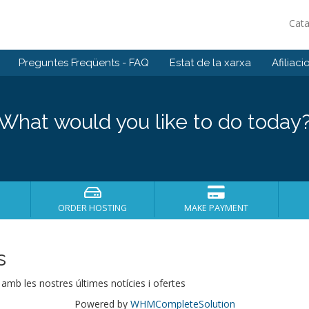
Cat
Preguntes Freqüents - FAQ
Estat de la xarxa
Afiliaci
What would you like to do today
ORDER HOSTING
MAKE PAYMENT
s
 amb les nostres últimes notícies i ofertes
Powered by
WHMCompleteSolution